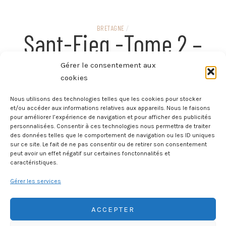
BRETAGNE
/
Sant-Fieg -Tome 2 –
Armel
Gérer le consentement aux
cookies
Nous utilisons des technologies telles que les cookies pour stocker
BRETAGNE
/
et/ou accéder aux informations relatives aux appareils. Nous le faisons
Sant-Fieg – Tome 1 –
pour améliorer l’expérience de navigation et pour afficher des publicités
personnalisées. Consentir à ces technologies nous permettra de traiter
Rachid
des données telles que le comportement de navigation ou les ID uniques
sur ce site. Le fait de ne pas consentir ou de retirer son consentement
peut avoir un effet négatif sur certaines fonctonnalités et
caractéristiques.
Gérer les services
ACCEPTER