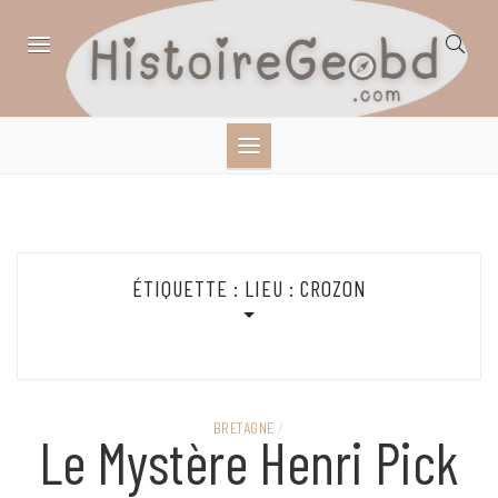
Skip
to
content
HISTOIRE,
GÉOGRAPHIE,
SCIENCES,
ÉTIQUETTE :
LIEU : CROZON
LITTÉRATURE EN
BANDE DESSINÉE
BRETAGNE
/
Le Mystère Henri Pick