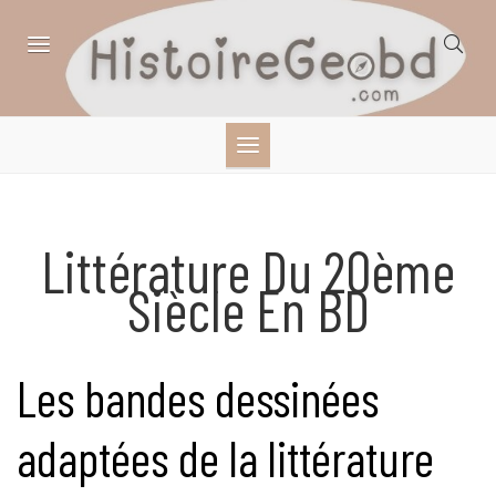
Skip
to
content
HISTOIRE,
GÉOGRAPHIE,
SCIENCES,
Littérature Du 20ème
Siècle En BD
LITTÉRATURE EN
BANDE DESSINÉE
Les bandes dessinées
adaptées de la littérature