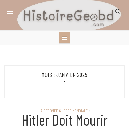
Skip
to
content
HISTOIRE,
GÉOGRAPHIE,
SCIENCES,
MOIS :
JANVIER 2025
LITTÉRATURE EN
BANDE DESSINÉE
LA SECONDE GUERRE MONDIALE
/
Hitler Doit Mourir