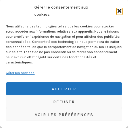
Gérer le consentement aux
cookies
Nous utilisons des technologies telles que les cookies pour stocker
et/ou accéder aux informations relatives aux appareils. Nous le faisons
pour améliorer l’expérience de navigation et pour afficher des publicités
personnalisées. Consentir à ces technologies nous permettra de traiter
des données telles que le comportement de navigation ou les ID uniques
sur ce site. Le fait de ne pas consentir ou de retirer son consentement
peut avoir un effet négatif sur certaines fonctonnalités et
caractéristiques.
Gérer les services
L’Histoire de France en bande dessinée !
ACCEPTER
Constituée d’une soixantaine de peuplades,
la « nation gauloise » appartenait à un
REFUSER
ensemble civilisationnel vaste, celui des
celtes.
VOIR LES PRÉFÉRENCES