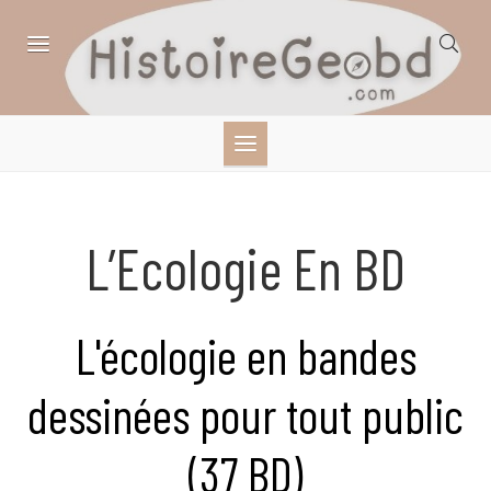
Skip
to
content
HISTOIRE,
GÉOGRAPHIE,
SCIENCES,
L’Ecologie En BD
LITTÉRATURE EN
L'écologie en bandes
BANDE DESSINÉE
dessinées pour tout public
(37 BD)