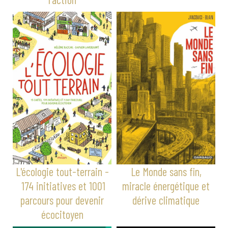
L'écologie tout-terrain -
Le Monde sans fin,
174 initiatives et 1001
miracle énergétique et
parcours pour devenir
dérive climatique
écocitoyen