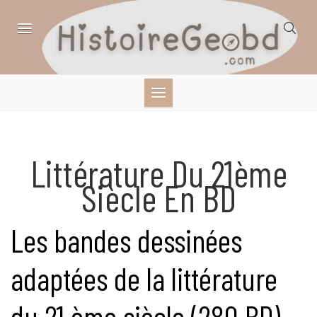
Skip
to
content
HISTOIRE,
GÉOGRAPHIE,
SCIENCES,
Littérature Du 21ème
Siècle En BD
LITTÉRATURE EN
BANDE DESSINÉE
Les bandes dessinées
adaptées de la littérature
du 21 ème siècle (280 BD)