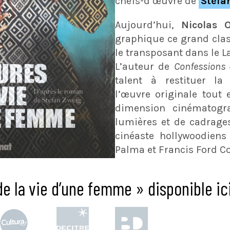
chefs-d’œuvre de
Stefa
Aujourd’hui,
Nicolas 
graphique ce grand class
le transposant dans le L
L’auteur de
Confessions 
talent à restituer la 
l’œuvre originale tout 
dimension cinématogr
lumières et de cadrages
cinéaste hollywoodiens
Palma et Francis Ford Co
de la vie d’une femme » disponible ic