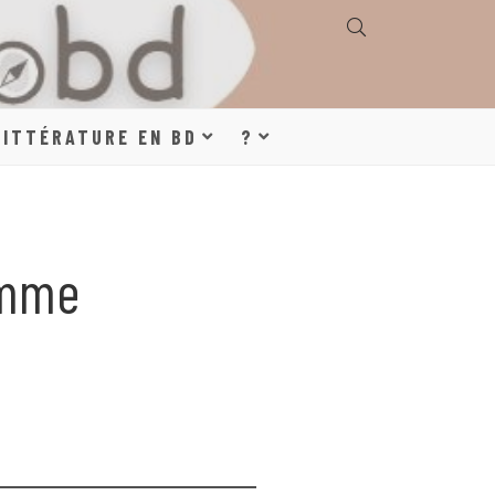
E, GÉOGRAPHIE,
LITTÉRATURE EN BD
?
S, LITTÉRATURE
emme
DE DESSINÉE