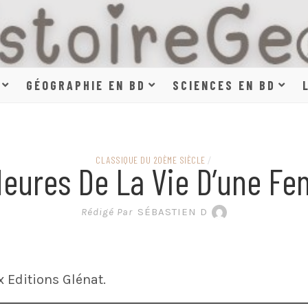
HISTOIR
GÉOGRAPHIE EN BD
SCIENCES EN BD
SCIENCE
CLASSIQUE DU 20ÈME SIÈCLE
/
Heures De La Vie D’une F
EN BAN
Rédigé Par
SÉBASTIEN D
 Editions Glénat.