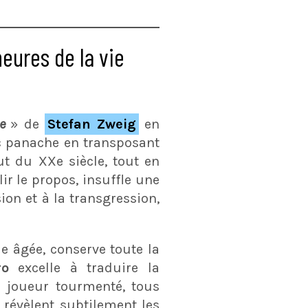
eures de la vie
me
» de
Stefan Zweig
en
c panache en transposant
ut du XXe siècle, tout en
lir le propos, insuffle une
on et à la transgression,
e âgée, conserve toute la
ro
excelle à traduire la
e joueur tourmenté, tous
, révèlent subtilement les