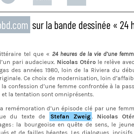
eobd.com
sur la bande dessinée « 24 h
ttéraire tel que «
24 heures de la vie d’une fem
d’un pari audacieux.
Nicolas Otéro
le relève ave
egas des années 1980, loin de la Riviera du déb
riginale. Ce choix de modernisation, loin d’affaib
la confession d’une femme confrontée à la passi
 et la tentation sont omniprésents.
 la remémoration d’un épisode clé par une femm
que du texte de
Stefan Zweig
.
Nicolas Oté
ges : la bourgeoise en quête de sens, le jeun
és et de failles béantes. Les dialogues, incisifs