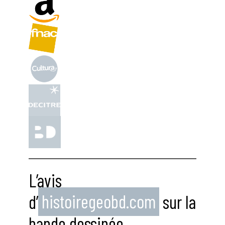
L’avis
d’
histoiregeobd.com
sur la
bande dessinée