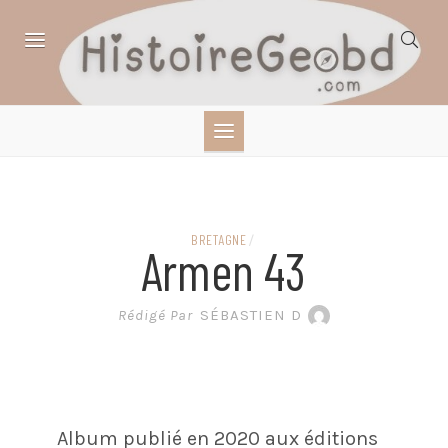
Skip
to
content
HISTOIRE,
GÉOGRAPHIE,
SCIENCES,
BRETAGNE
/
Armen 43
LITTÉRATURE EN
Rédigé Par
SÉBASTIEN D
BANDE DESSINÉE
Album publié en 2020 aux éditions