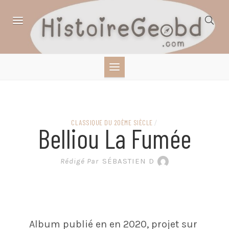
Skip
to
content
HISTOIRE,
GÉOGRAPHIE,
SCIENCES,
CLASSIQUE DU 20ÈME SIÈCLE
/
Belliou La Fumée
LITTÉRATURE EN
Rédigé Par
SÉBASTIEN D
BANDE DESSINÉE
Album publié en en 2020, projet sur