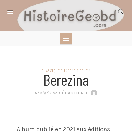
Skip
to
content
HISTOIRE,
GÉOGRAPHIE,
SCIENCES,
CLASSIQUE DU 21ÈME SIÈCLE
/
Berezina
LITTÉRATURE EN
Rédigé Par
SÉBASTIEN D
BANDE DESSINÉE
Album publié en 2021 aux éditions