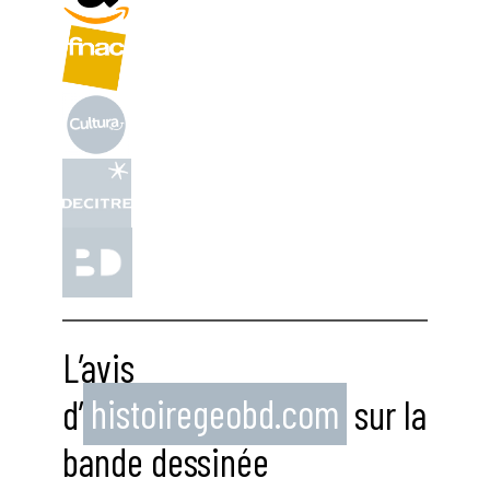
L’avis
d’
histoiregeobd.com
sur la
bande dessinée