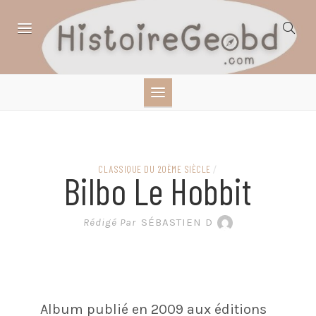
Skip
to
content
HISTOIRE,
GÉOGRAPHIE,
SCIENCES,
CLASSIQUE DU 20ÈME SIÈCLE
/
Bilbo Le Hobbit
LITTÉRATURE EN
Rédigé Par
SÉBASTIEN D
BANDE DESSINÉE
Album publié en 2009 aux éditions