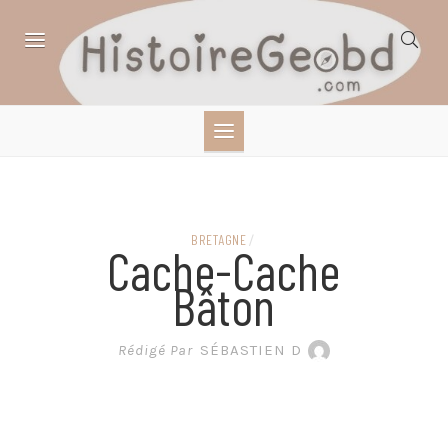
Skip
to
content
HISTOIRE,
GÉOGRAPHIE,
SCIENCES,
BRETAGNE
/
Cache-Cache
LITTÉRATURE EN
Bâton
BANDE DESSINÉE
Rédigé Par
SÉBASTIEN D