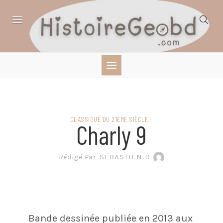
Skip
to
content
HISTOIRE,
GÉOGRAPHIE,
SCIENCES,
CLASSIQUE DU 21ÈME SIÈCLE
/
Charly 9
LITTÉRATURE EN
Rédigé Par
SÉBASTIEN D
BANDE DESSINÉE
Bande dessinée publiée en 2013 aux