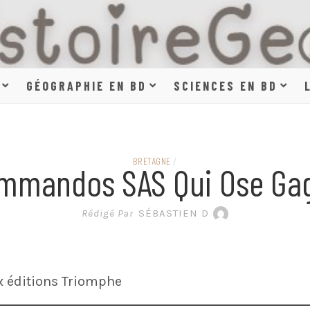
HISTOIR
GÉOGRAPHIE EN BD
SCIENCES EN BD
SCIENCE
BRETAGNE
/
mmandos SAS Qui Ose Ga
EN BAN
Rédigé Par
SÉBASTIEN D
x éditions Triomphe