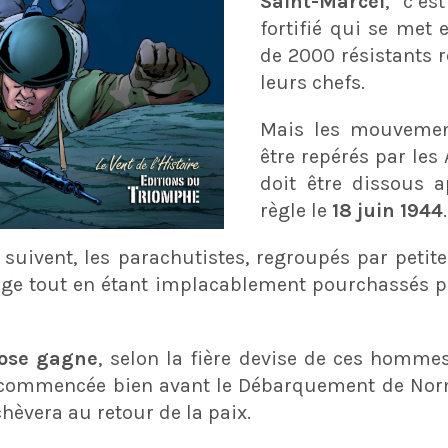
Saint-Marcel
, c’es
fortifié qui se met 
de 2000 résistants r
leurs chefs.
Mais les mouvemen
être repérés par les
doit être dissous 
règle le
18 juin 1944
.
suivent, les parachutistes, regroupés par petit
ge tout en étant implacablement pourchassés par
ose gagne
, selon la fière devise de ces hommes
commencée bien avant le Débarquement de Norm
hèvera au retour de la paix.