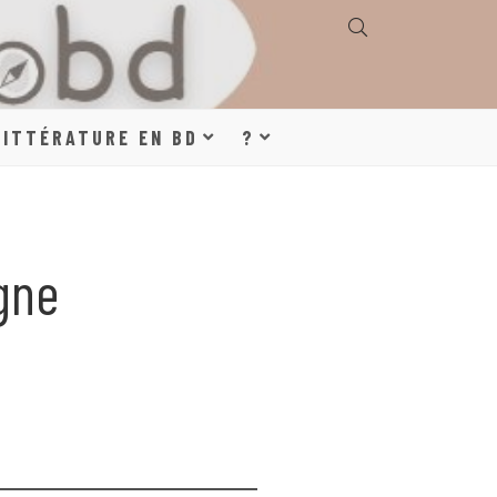
E, GÉOGRAPHIE,
LITTÉRATURE EN BD
?
S, LITTÉRATURE
gne
DE DESSINÉE