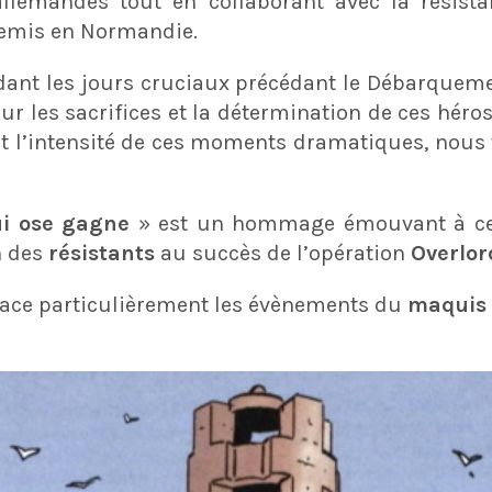
allemandes tout en collaborant avec la résista
nnemis en Normandie.
ndant les jours cruciaux précédant le Débarquem
r les sacrifices et la détermination de ces héros 
t l’intensité de ces moments dramatiques, nous 
i ose gagne
» est un hommage émouvant à ces
n des
résistants
au succès de l’opération
Overlor
race particulièrement les évènements du
maquis 