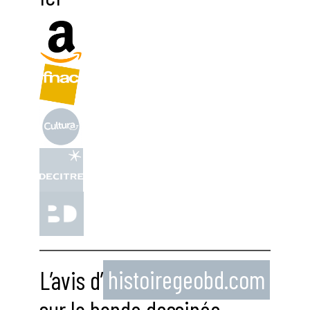
L’avis d’
histoiregeobd.com
sur la bande dessinée