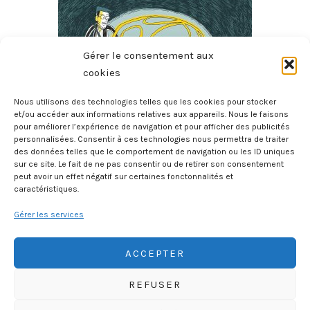
Gérer le consentement aux
cookies
Nous utilisons des technologies telles que les cookies pour stocker
Les Défis De L’intelligence Artificielle – Un Reporter Dans
et/ou accéder aux informations relatives aux appareils. Nous le faisons
pour améliorer l’expérience de navigation et pour afficher des publicités
Les Labos De Recherche
personnalisées. Consentir à ces technologies nous permettra de traiter
6 juillet 2026
des données telles que le comportement de navigation ou les ID uniques
sur ce site. Le fait de ne pas consentir ou de retirer son consentement
peut avoir un effet négatif sur certaines fonctonnalités et
caractéristiques.
Gérer les services
ACCEPTER
REFUSER
HISTOIREGEOBD.COM