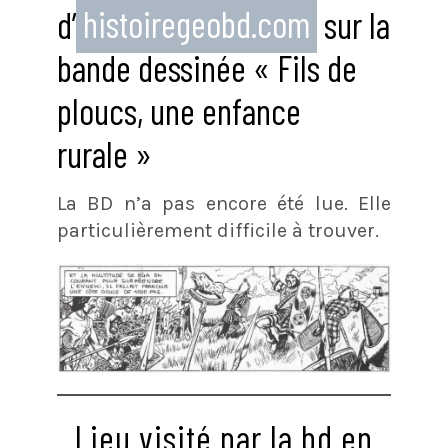
d’
histoiregeobd.com
sur la
bande dessinée « Fils de
ploucs, une enfance
rurale »
La BD n’a pas encore été lue. Elle
particulièrement difficile à trouver.
Lieu visité par la bd en