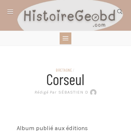
Skip
to
content
HISTOIRE,
GÉOGRAPHIE,
SCIENCES,
BRETAGNE
/
Corseul
LITTÉRATURE EN
Rédigé Par
SÉBASTIEN D
BANDE DESSINÉE
Album publié aux éditions