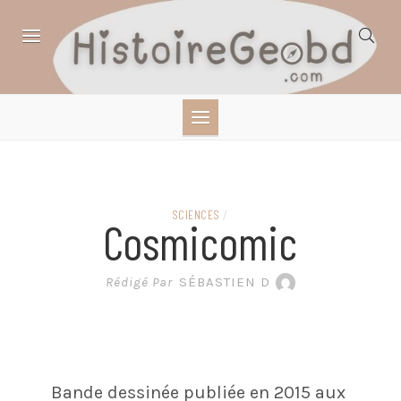
Skip
to
content
HISTOIRE,
GÉOGRAPHIE,
SCIENCES,
SCIENCES
/
Cosmicomic
LITTÉRATURE EN
Rédigé Par
SÉBASTIEN D
BANDE DESSINÉE
Bande dessinée publiée en 2015 aux