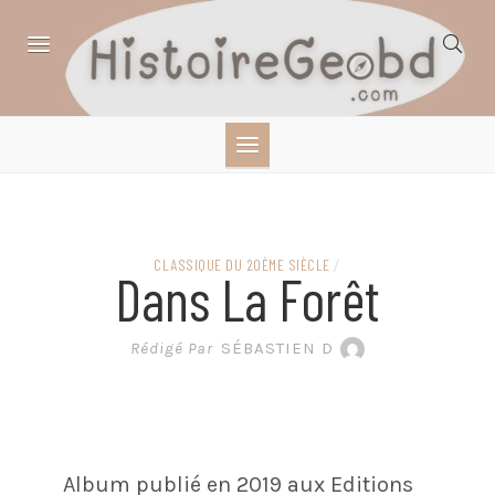
Skip
to
content
HISTOIRE,
GÉOGRAPHIE,
SCIENCES,
CLASSIQUE DU 20ÈME SIÈCLE
/
Dans La Forêt
LITTÉRATURE EN
Rédigé Par
SÉBASTIEN D
BANDE DESSINÉE
Album publié en 2019 aux Editions