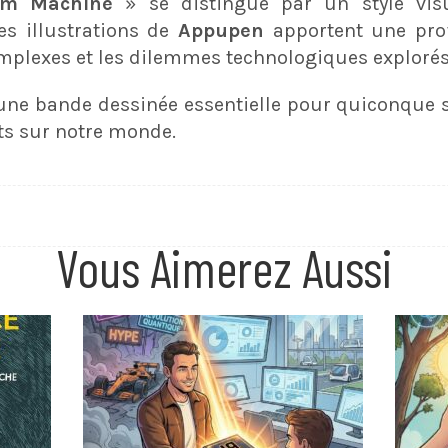
am Machine
» se distingue par un style vis
es illustrations de
Appupen
apportent une pro
mplexes et les dilemmes technologiques explorés
une bande dessinée essentielle pour quiconque s’
cts sur notre monde.
Vous Aimerez Aussi