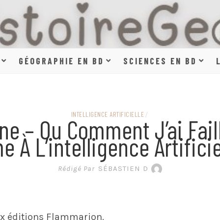
HISTOIR
GÉOGRAPHIE EN BD
SCIENCES EN BD
SCIENCE
INTELLIGENCE ARTIFICIELLE
/
e – Ou Comment J’ai Fail
e À L’intelligence Artificie
EN BAN
Rédigé Par
SÉBASTIEN D
x éditions Flammarion.