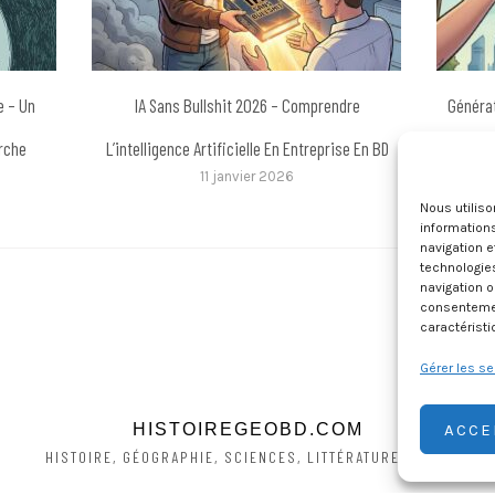
le – Un
IA Sans Bullshit 2026 – Comprendre
Générat
rche
L’intelligence Artificielle En Entreprise En BD
Élever D
11 janvier 2026
Nous utilis
informations
navigation e
technologie
navigation o
consentement
caractéristi
Gérer les se
ACCE
HISTOIREGEOBD.COM
HISTOIRE, GÉOGRAPHIE, SCIENCES, LITTÉRATURE EN BD