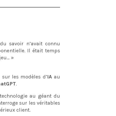
u savoir n’avait connu
onentielle. Il était temps
jeu… »
 sur les modèles d’
IA
au
hatGPT
.
technologie au géant du
terroge sur les véritables
rieux client.