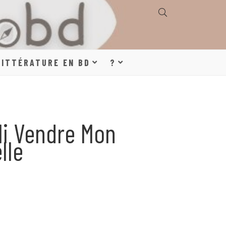
E, GÉOGRAPHIE,
LITTÉRATURE EN BD
?
S, LITTÉRATURE
li Vendre Mon
lle
DE DESSINÉE