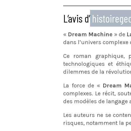
L’avis d’
histoireg
«
Dream Machine
» de
L
dans l’univers complexe de 
Ce roman graphique, p
technologiques et éthiq
dilemmes de la révolution
La force de «
Dream Ma
complexes. Le récit, sou
des modèles de langage a
Les auteurs ne se conten
risques, notamment la per