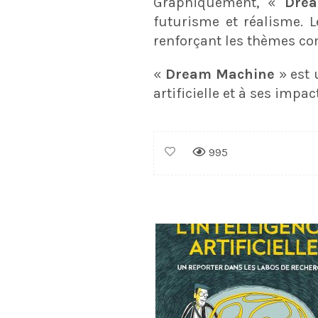
Graphiquement, «
Dre
futurisme et réalisme. L
renforçant les thèmes co
«
Dream Machine
» est 
artificielle et à ses impa
995