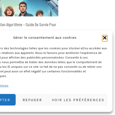
ion Algorithme – Guide De Survie Pour
es Humains À L’ère De L’IA, De TikTok Et
Gérer le consentement aux cookies
Des Écrans
ons des technologies telles que les cookies pour stocker et/ou accéder aux
4 janvier 2026
 relatives aux appareils. Nous le faisons pour améliorer l’expérience de
t pour afficher des publicités personnalisées. Consentir à ces
s nous permettra de traiter des données telles que le comportement de
u les ID uniques sur ce site. Le fait de ne pas consentir ou de retirer son
 peut avoir un effet négatif sur certaines fonctonnalités et
ques.
rvices
PTER
REFUSER
VOIR LES PRÉFÉRENCES