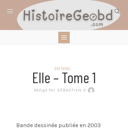
Skip
to
content
HISTOIRE,
GÉOGRAPHIE,
SCIENCES,
BRETAGNE
/
Elle – Tome 1
LITTÉRATURE EN
Rédigé Par
SÉBASTIEN D
BANDE DESSINÉE
Bande dessinée publiée en 2003