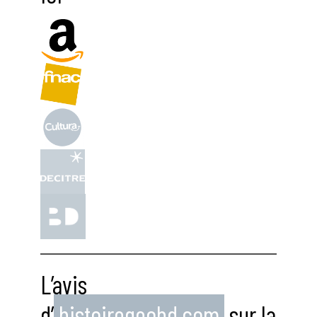
L’avis
d’
histoiregeobd.com
sur la