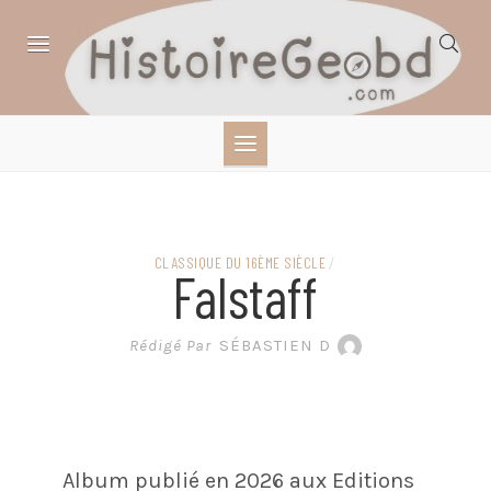
Skip
to
content
HISTOIRE,
GÉOGRAPHIE,
SCIENCES,
CLASSIQUE DU 16ÈME SIÈCLE
/
Falstaff
LITTÉRATURE EN
Rédigé Par
SÉBASTIEN D
BANDE DESSINÉE
Album publié en 2026 aux Editions