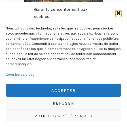
Gérer le consentement aux
cookies
Nous utilisons des technologies telles que les cookies pour stocker
et/ou accéder aux informations relatives aux appareils. Nous le faisons
pour améliorer l’expérience de navigation et pour afficher des publicités
Micmac Moche Au Boul’Mich
personnalisées. Consentir à ces technologies nous permettra de traiter
8 août 2026
des données telles que le comportement de navigation ou les ID uniques
sur ce site. Le fait de ne pas consentir ou de retirer son consentement
peut avoir un effet négatif sur certaines fonctonnalités et
caractéristiques.
Gérer les services
ACCEPTER
REFUSER
HISTOIREGEOBD.COM
VOIR LES PRÉFÉRENCES
HISTOIRE, GÉOGRAPHIE, SCIENCES, LITTÉRATURE EN BD