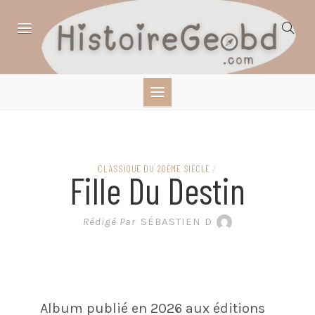
Skip
to
content
HISTOIRE,
GÉOGRAPHIE,
SCIENCES,
CLASSIQUE DU 20ÈME SIÈCLE
/
Fille Du Destin
LITTÉRATURE EN
Rédigé Par
SÉBASTIEN D
BANDE DESSINÉE
Album publié en 2026 aux éditions