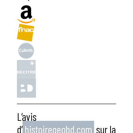
L’avis
d’
histoiregeobd.com
sur la