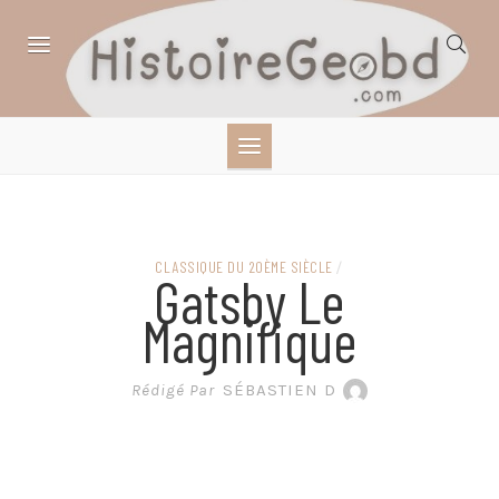
Skip
to
content
HISTOIRE,
GÉOGRAPHIE,
SCIENCES,
CLASSIQUE DU 20ÈME SIÈCLE
/
Gatsby Le
LITTÉRATURE EN
Magnifique
BANDE DESSINÉE
Rédigé Par
SÉBASTIEN D