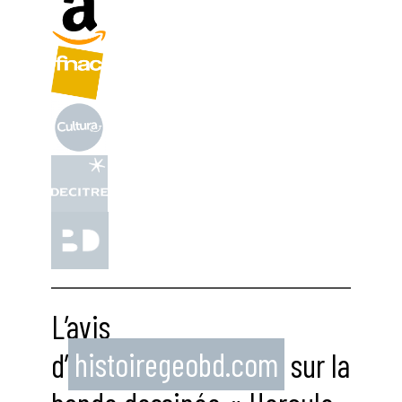
L’avis
d’
histoiregeobd.com
sur la