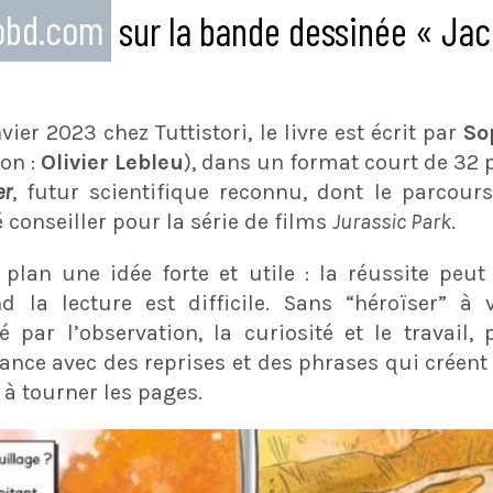
eobd.com
sur la bande dessinée « Jac
vier 2023 chez Tuttistori, le livre est écrit par
So
on :
Olivier Lebleu
), dans un format court de 32 
er
, futur scientifique reconnu, dont le parcour
té conseiller pour la série de films
Jurassic Park
.
 plan une idée forte et utile : la réussite peu
nd la lecture est difficile. Sans “héroïser” à 
 par l’observation, la curiosité et le travail
nce avec des reprises et des phrases qui créent 
 à tourner les pages.