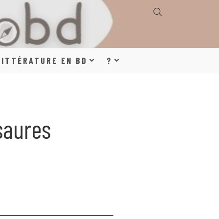
E, GÉOGRAPHIE,
LITTÉRATURE EN BD
?
S, LITTÉRATURE
saures
DE DESSINÉE