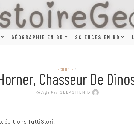
HISTOIR
GÉOGRAPHIE EN BD
SCIENCES EN BD
SCIENCE
SCIENCES
/
Horner, Chasseur De Dino
EN BAN
Rédigé Par
SÉBASTIEN D
éditions TuttiStori.