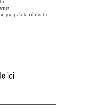
e.
orner
!
e jusqu’à la réussite.
e ici