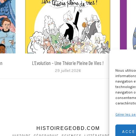
in
L’Evolution – Une Théorie Pleine De Vies !
L’In
29 juillet 2026
Nous utilis
informations
navigation e
technologie
navigation o
consentement
caractéristi
Gérer les se
HISTOIREGEOBD.COM
ACCE
HISTOIRE, GÉOGRAPHIE, SCIENCES, LITTÉRATURE EN BD