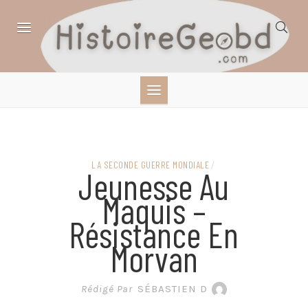
Skip
to
content
HISTOIRE,
GÉOGRAPHIE,
SCIENCES,
LA SECONDE GUERRE MONDIALE
/
Jeunesse Au
LITTÉRATURE EN
Maquis –
Résistance En
BANDE DESSINÉE
Morvan
Rédigé Par
SÉBASTIEN D