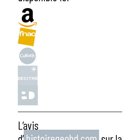
L’avis
d’
histoiregeobd.com
sur la