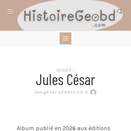
Skip
to
content
HISTOIRE,
GÉOGRAPHIE,
SCIENCES,
ANTIQUITÉ
/
Jules César
LITTÉRATURE EN
Rédigé Par
SÉBASTIEN D
BANDE DESSINÉE
Album publié en 2026 aux éditions