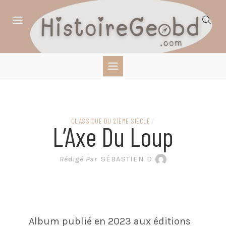
Skip
to
content
HISTOIRE,
GÉOGRAPHIE,
SCIENCES,
CLASSIQUE DU 21ÈME SIÈCLE
/
L’Axe Du Loup
LITTÉRATURE EN
Rédigé Par
SÉBASTIEN D
BANDE DESSINÉE
Album publié en 2023 aux éditions