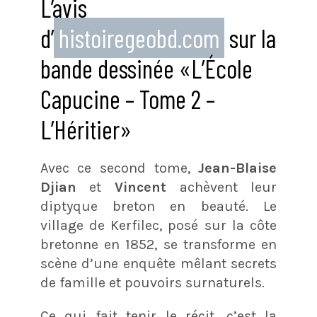
L’avis
d’
histoiregeobd.com
sur la
bande dessinée «L’École
Capucine – Tome 2 –
L’Héritier»
Avec ce second tome,
Jean-Blaise
Djian
et
Vincent
achèvent leur
diptyque breton en beauté. Le
village de Kerfilec, posé sur la côte
bretonne en 1852, se transforme en
scène d’une enquête mêlant secrets
de famille et pouvoirs surnaturels.
Ce qui fait tenir le récit, c’est la