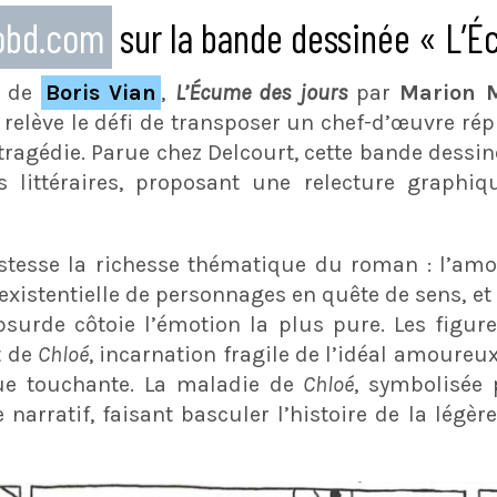
eobd.com
sur la bande dessinée « L’É
e de
Boris Vian
,
L’Écume des jours
par
Marion 
 relève le défi de transposer un chef-d’œuvre rép
 tragédie. Parue chez Delcourt, cette bande dessin
 littéraires, proposant une relecture graphiqu
ustesse la richesse thématique du roman : l’amo
 existentielle de personnages en quête de sens, et 
absurde côtoie l’émotion la plus pure. Les figu
t de
Chloé
, incarnation fragile de l’idéal amoureu
ue touchante. La maladie de
Chloé
, symbolisée 
narratif, faisant basculer l’histoire de la légèr