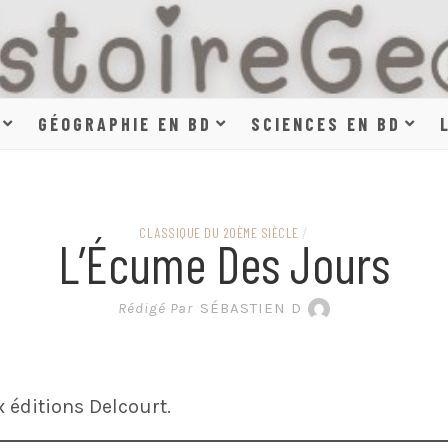
HISTOIR
GÉOGRAPHIE EN BD
SCIENCES EN BD
SCIENCE
CLASSIQUE DU 20ÈME SIÈCLE
/
L’Écume Des Jours
EN BAN
Rédigé Par
SÉBASTIEN D
 éditions Delcourt.