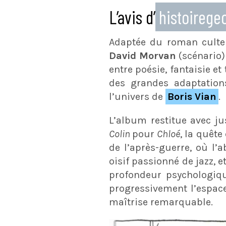
L’avis d’
histoireg
Adaptée du roman cult
David Morvan
(scénario)
entre poésie, fantaisie et
des grandes adaptations
l’univers de
Boris Vian
.
L’album restitue avec j
Colin
pour
Chloé
, la quête
de l’après-guerre, où l’
oisif passionné de jazz, e
profondeur psychologiq
progressivement l’espace 
maîtrise remarquable.