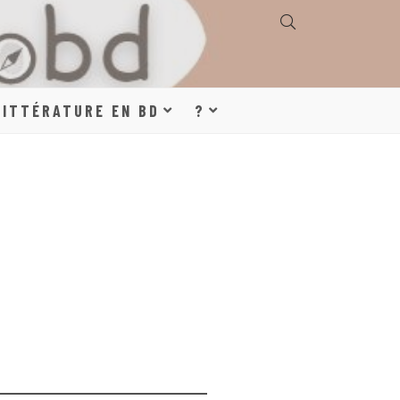
E, GÉOGRAPHIE,
LITTÉRATURE EN BD
?
S, LITTÉRATURE
DE DESSINÉE