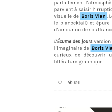
parfaitement l’atmosphère
parvient à saisir l’irrup
visuelle de
Boris Vian
. 
le pianocktail) et épure
d’amour ou de souffranc
L’Écume des jours
versio
l’imaginaire de
Boris Vi
curieux de découvrir 
littérature graphique.
816