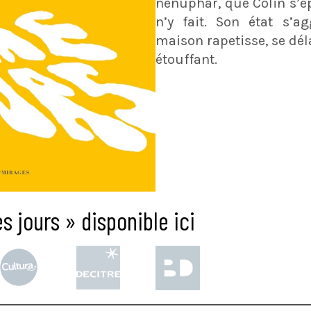
nénuphar, que Colin s’ép
n’y fait. Son état s’a
maison rapetisse, se déla
étouffant.
s jours » disponible ici