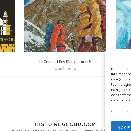
Le Sommet Des Dieux – Tome 5
Nous utilis
6 août 2026
informations
navigation e
technologie
navigation o
consentement
caractéristi
Gérer les se
HISTOIREGEOBD.COM
ACCE