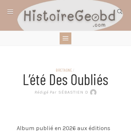
Skip
to
content
HISTOIRE,
GÉOGRAPHIE,
SCIENCES,
BRETAGNE
/
L’été Des Oubliés
LITTÉRATURE EN
Rédigé Par
SÉBASTIEN D
BANDE DESSINÉE
Album publié en 2026 aux éditions