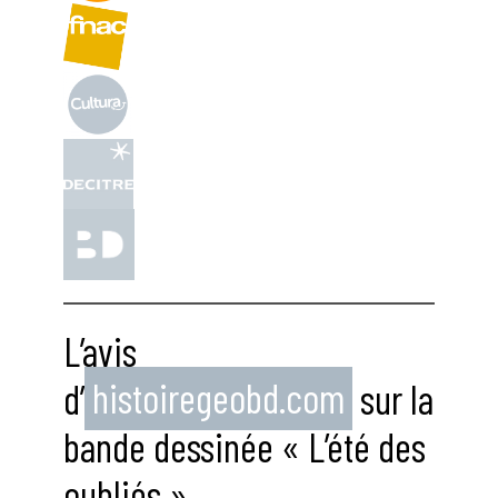
L’avis
d’
histoiregeobd.com
sur la
bande dessinée « L’été des
oubliés »