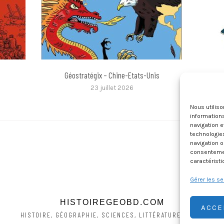
Géostratégix – Chine-Etats-Unis
Comp
23 juillet 2026
Nous utilis
informations
navigation e
technologie
navigation o
consentement
caractéristi
Gérer les se
HISTOIREGEOBD.COM
ACCE
HISTOIRE, GÉOGRAPHIE, SCIENCES, LITTÉRATURE EN BD