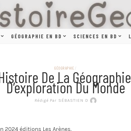
HISTOIR
GÉOGRAPHIE EN BD
SCIENCES EN BD
SCIENCE
GÉOGRAPHIE
/
 Histoire De La Géographie
D’exploration Du Monde
EN BAN
Rédigé Par
SÉBASTIEN D
n 2024 éditions Les Arènes.