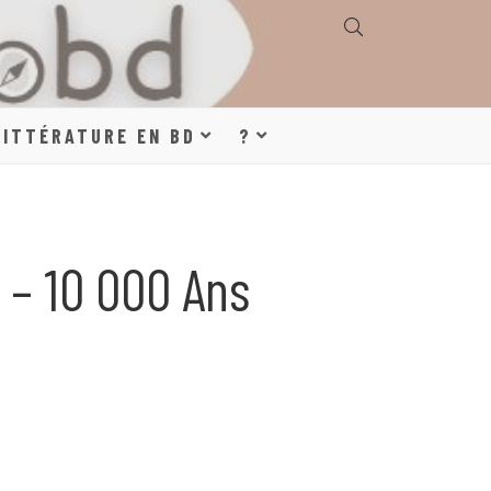
E, GÉOGRAPHIE,
LITTÉRATURE EN BD
?
S, LITTÉRATURE
 – 10 000 Ans
DE DESSINÉE