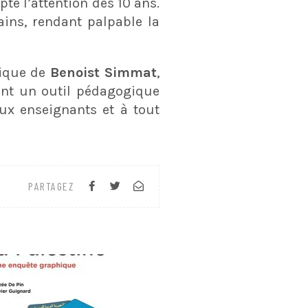
e l’attention dès 10 ans.
ains, rendant palpable la
tique de
Benoist Simmat
,
ant un outil pédagogique
ux enseignants et à tout
PARTAGEZ