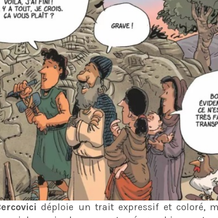
ercovici
déploie un trait expressif et coloré, 