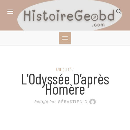
Skip
to
content
HISTOIRE,
GÉOGRAPHIE,
SCIENCES,
ANTIQUITÉ
/
L’Odyssée D’après
LITTÉRATURE EN
Homère
BANDE DESSINÉE
Rédigé Par
SÉBASTIEN D