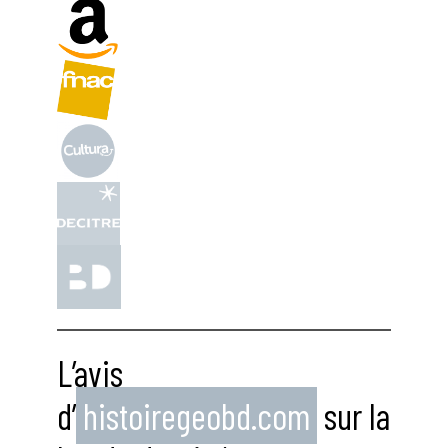
L’avis
d’
histoiregeobd.com
sur la