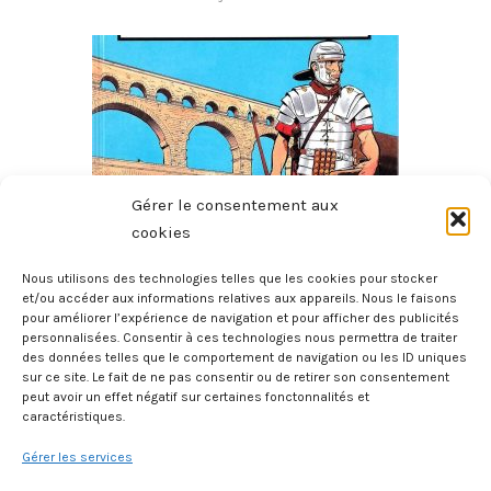
Gérer le consentement aux
cookies
Nous utilisons des technologies telles que les cookies pour stocker
Histoire De France – Tome 2 – Des Gaulois Aux Gallo-
et/ou accéder aux informations relatives aux appareils. Nous le faisons
pour améliorer l’expérience de navigation et pour afficher des publicités
Romains 60 Av. J.C. – 212
personnalisées. Consentir à ces technologies nous permettra de traiter
20 juillet 2026
des données telles que le comportement de navigation ou les ID uniques
sur ce site. Le fait de ne pas consentir ou de retirer son consentement
peut avoir un effet négatif sur certaines fonctonnalités et
caractéristiques.
Gérer les services