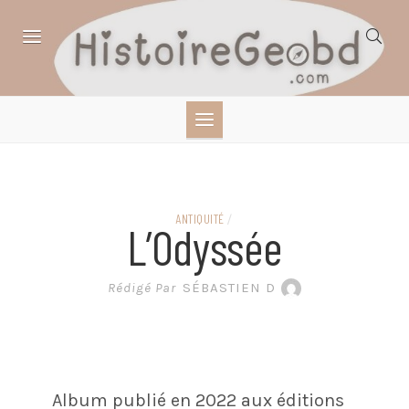
Skip
to
content
HISTOIRE,
GÉOGRAPHIE,
SCIENCES,
ANTIQUITÉ
/
L’Odyssée
LITTÉRATURE EN
Rédigé Par
SÉBASTIEN D
BANDE DESSINÉE
Album publié en 2022 aux éditions