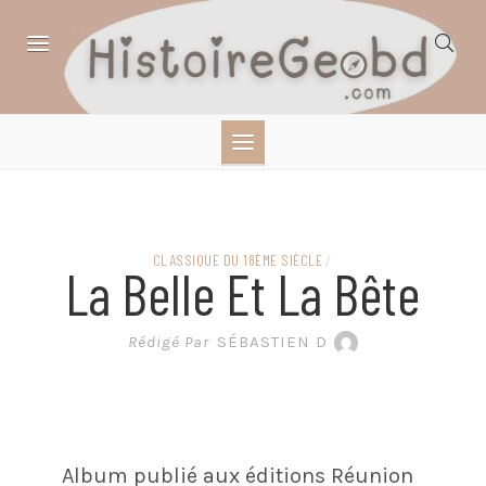
Skip
to
content
HISTOIRE,
GÉOGRAPHIE,
SCIENCES,
CLASSIQUE DU 18ÈME SIÈCLE
/
La Belle Et La Bête
LITTÉRATURE EN
Rédigé Par
SÉBASTIEN D
BANDE DESSINÉE
Album publié aux éditions Réunion