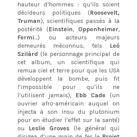
hauteur d’hommes : qu’ils soient
décideurs politiques (
Roosevelt,
Truman
), scientifiques passés à la
postérité (
Einstein
,
Oppenheimer
,
Fermi
…) ou acteurs majeurs
demeurés méconnus, tels
Leó
Szilàrd
(le personnage principal de
cet album, un scientifique qui
remua ciel et terre pour que les USA
développent la bombe, puis fit
l’impossible pour qu’ils ne
l’utilisent jamais),
Ebb Cade
(un
ouvrier afro-américain auquel on
injecta à son insu du plutonium
pour en étudier l’effet sur la santé)
ou
Leslie Groves
(le général qui
dirigea d’une main de fer le
Projet