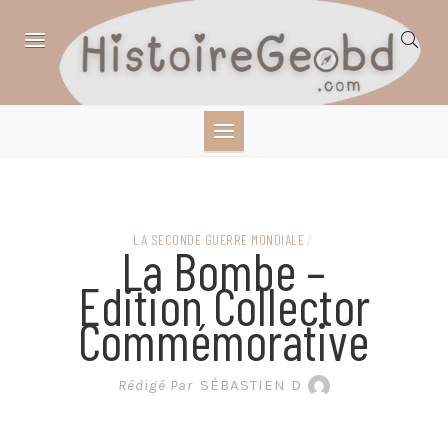
Skip
to
content
HISTOIRE,
GÉOGRAPHIE,
SCIENCES,
LA SECONDE GUERRE MONDIALE
/
La Bombe –
LITTÉRATURE EN
Edition Collector
Commémorative
BANDE DESSINÉE
Rédigé Par
SÉBASTIEN D