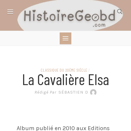
Skip
to
content
HISTOIRE,
GÉOGRAPHIE,
SCIENCES,
CLASSIQUE DU 20ÈME SIÈCLE
/
La Cavalière Elsa
LITTÉRATURE EN
Rédigé Par
SÉBASTIEN D
BANDE DESSINÉE
Album publié en 2010 aux Editions