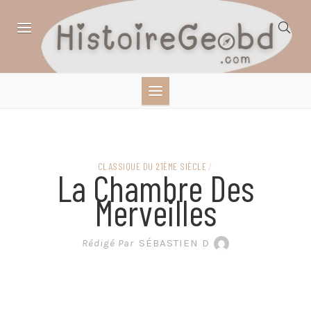
Skip
to
content
HISTOIRE,
GÉOGRAPHIE,
SCIENCES,
CLASSIQUE DU 21ÈME SIÈCLE
/
La Chambre Des
LITTÉRATURE EN
Merveilles
BANDE DESSINÉE
Rédigé Par
SÉBASTIEN D