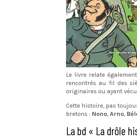
Le livre relate égalemen
rencontrés au fil des si
originaires ou ayant véc
Cette histoire, pas toujo
bretons :
Nono
,
Arno
,
Bé
La bd « La drôle hi