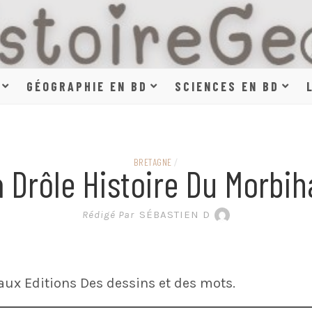
HISTOIR
GÉOGRAPHIE EN BD
SCIENCES EN BD
SCIENCE
BRETAGNE
/
 Drôle Histoire Du Morbi
EN BAN
Rédigé Par
SÉBASTIEN D
ux Editions Des dessins et des mots.