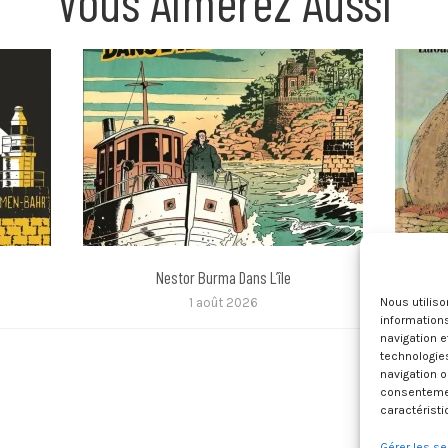
Vous Aimerez Aussi
Nestor Burma Dans L’île
Histoire
1 août 2026
Nous utilis
informations
navigation e
technologie
navigation o
consentement
caractéristi
Gérer les se