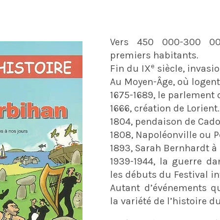
Vers 450 000-300 000
premiers habitants.
e
Fin du IX
siècle, invasi
Au Moyen-Âge, où logent
1675-1689, le parlement 
1666, création de Lorient.
1804, pendaison de Cado
1808, Napoléonville ou P
1893, Sarah Bernhardt à B
1939-1944, la guerre da
les débuts du Festival i
Autant d’événements qui
la variété de l’histoire d