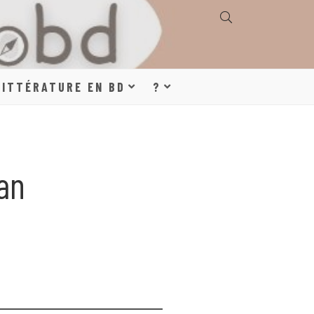
E, GÉOGRAPHIE,
LITTÉRATURE EN BD
?
S, LITTÉRATURE
han
DE DESSINÉE