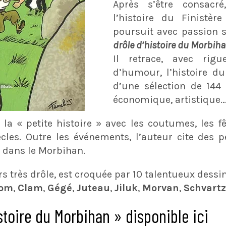
Après s’être consacré
l’histoire du Finistèr
poursuit avec passion s
drôle d’histoire du Morbiha
Il retrace, avec rig
d’humour, l’histoire d
d’une sélection de 144 f
économique, artistique…
t la « petite histoire » avec les coutumes, les f
ècles. Outre les événements, l’auteur cite des
u dans le Morbihan.
urs très drôle, est croquée par 10 talentueux des
lom
,
Clam
,
Gégé
,
Juteau
,
Jiluk
,
Morvan
,
Schvartz
stoire du Morbihan » disponible ici