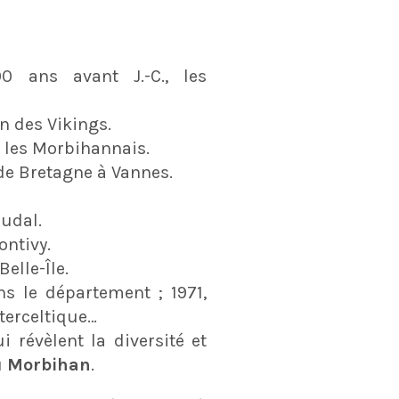
 ans avant J.-C., les
on des Vikings.
 les Morbihannais.
de Bretagne à Vannes.
udal.
ontivy.
elle-Île.
ns le département ; 1971,
nterceltique…
 révèlent la diversité et
u
Morbihan
.