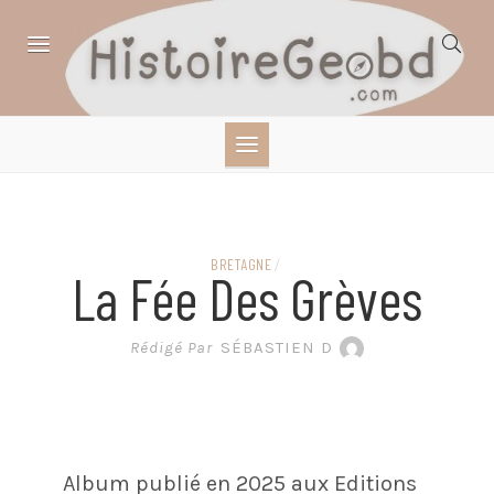
Skip
to
content
HISTOIRE,
GÉOGRAPHIE,
SCIENCES,
BRETAGNE
/
La Fée Des Grèves
LITTÉRATURE EN
Rédigé Par
SÉBASTIEN D
BANDE DESSINÉE
Album publié en 2025 aux Editions