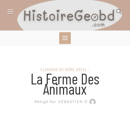
Skip
to
content
HISTOIRE,
GÉOGRAPHIE,
SCIENCES,
CLASSIQUE DU 20ÈME SIÈCLE
/
La Ferme Des
LITTÉRATURE EN
Animaux
BANDE DESSINÉE
Rédigé Par
SÉBASTIEN D