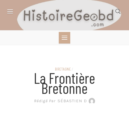
Skip
to
content
HISTOIRE,
GÉOGRAPHIE,
SCIENCES,
BRETAGNE
/
La Frontière
LITTÉRATURE EN
Bretonne
BANDE DESSINÉE
Rédigé Par
SÉBASTIEN D