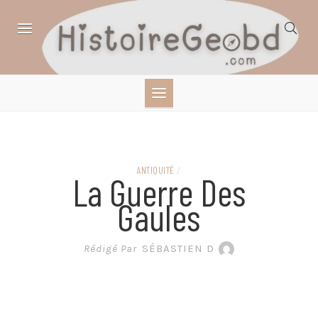
Skip
to
content
HISTOIRE,
GÉOGRAPHIE,
SCIENCES,
ANTIQUITÉ
/
La Guerre Des
LITTÉRATURE EN
Gaules
BANDE DESSINÉE
Rédigé Par
SÉBASTIEN D