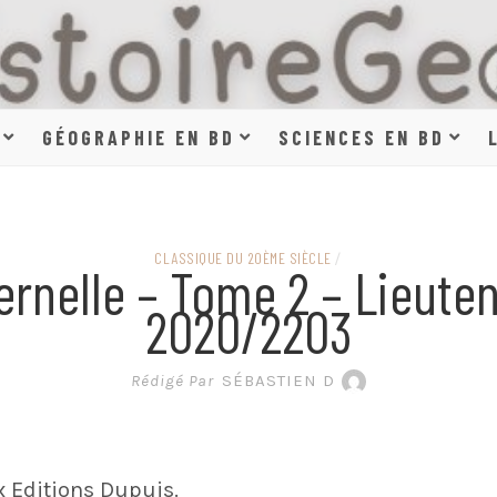
HISTOIR
GÉOGRAPHIE EN BD
SCIENCES EN BD
SCIENCE
CLASSIQUE DU 20ÈME SIÈCLE
/
ernelle – Tome 2 – Lieute
2020/2203
EN BAN
Rédigé Par
SÉBASTIEN D
 Editions Dupuis.