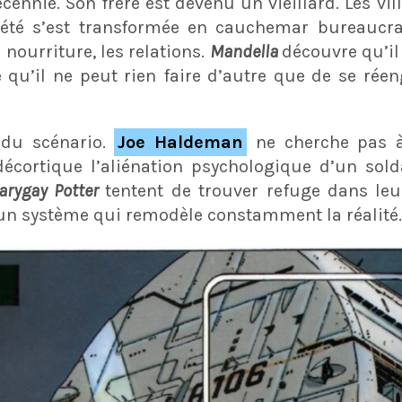
écennie. Son frère est devenu un vieillard. Les vi
ociété s’est transformée en cauchemar bureaucr
a nourriture, les relations.
Mandella
découvre qu’il
 qu’il ne peut rien faire d’autre que de se réen
e du scénario.
Joe Haldeman
ne cherche pas à
 décortique l’aliénation psychologique d’un sol
arygay Potter
tentent de trouver refuge dans l
un système qui remodèle constamment la réalité.