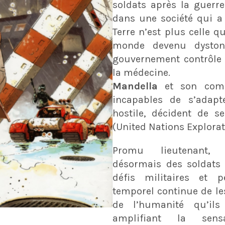
soldats après la guerre
dans une société qui a
Terre n’est plus celle qu
monde devenu dystoni
gouvernement contrôle l
la médecine.
Mandella
et son com
incapables de s’adapt
hostile, décident de s
(United Nations Explorat
Promu lieutenant
désormais des soldats 
défis militaires et p
temporel continue de le
de l’humanité qu’ils
amplifiant la sens