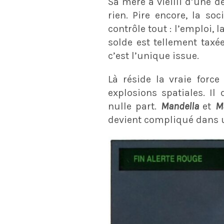
Sa mère a vieilli d’une d
rien. Pire encore, la s
contrôle tout : l’emploi, l
solde est tellement taxée
c’est l’unique issue.
Là réside la vraie forc
explosions spatiales. Il
nulle part.
Mandella
et
M
devient compliqué dans 