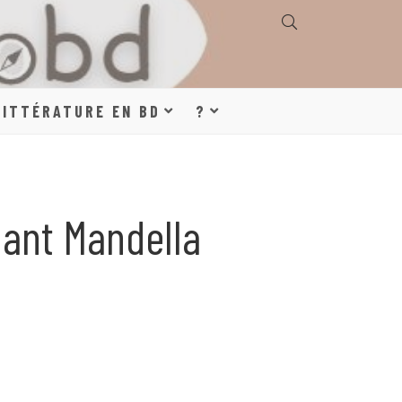
E, GÉOGRAPHIE,
LITTÉRATURE EN BD
?
S, LITTÉRATURE
nant Mandella
DE DESSINÉE