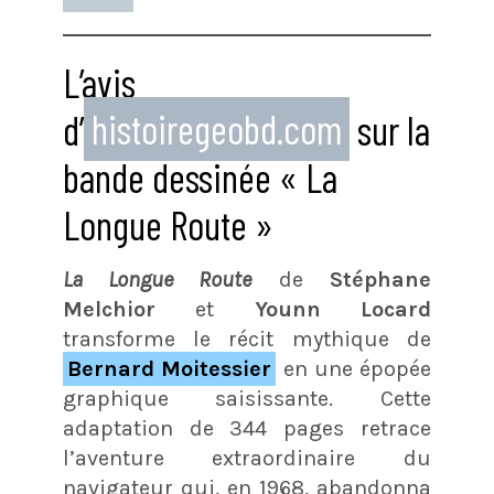
L’avis
d’
histoiregeobd.com
sur la
bande dessinée « La
Longue Route »
La Longue Route
de
Stéphane
Melchior
et
Younn Locard
transforme le récit mythique de
Bernard Moitessier
en une épopée
graphique saisissante. Cette
adaptation de 344 pages retrace
l’aventure extraordinaire du
navigateur qui, en 1968, abandonna