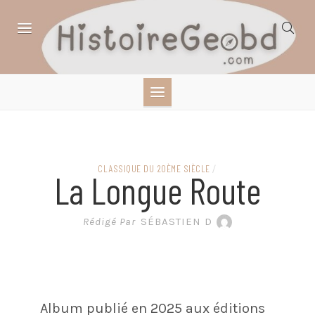
Skip
to
content
HISTOIRE,
GÉOGRAPHIE,
SCIENCES,
CLASSIQUE DU 20ÈME SIÈCLE
/
La Longue Route
LITTÉRATURE EN
Rédigé Par
SÉBASTIEN D
BANDE DESSINÉE
Album publié en 2025 aux éditions