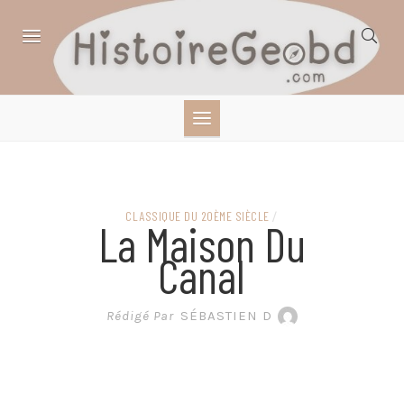
Skip
to
content
HISTOIRE,
GÉOGRAPHIE,
SCIENCES,
CLASSIQUE DU 20ÈME SIÈCLE
/
La Maison Du
LITTÉRATURE EN
Canal
BANDE DESSINÉE
Rédigé Par
SÉBASTIEN D