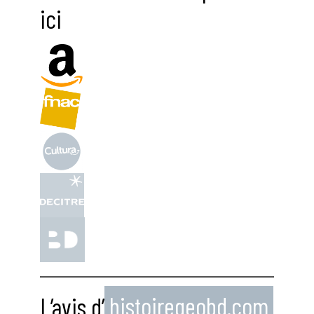
ici
L’avis d’
histoiregeobd.com