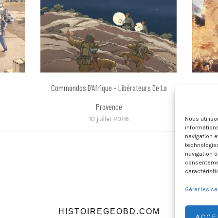
Commandos D’Afrique – Libérateurs De La
Pie 
Provence
Nous utilis
10 juillet 2026
informations
navigation e
technologie
navigation o
consentement
caractéristi
Gérer les se
HISTOIREGEOBD.COM
ACCE