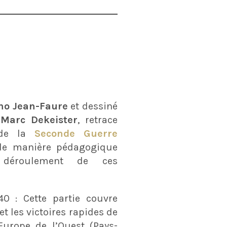
no Jean-Faure
et dessiné
t
Marc Dekeister
, retrace
 de la
Seconde Guerre
 de manière pédagogique
déroulement de ces
40 : Cette partie couvre
et les victoires rapides de
urope de l’Ouest (Pays-