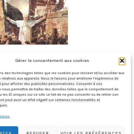
XII – Tome 2 – Face Au Nazisme 2/2
Gérer le consentement aux cookies
5 juillet 2026
ons des technologies telles que les cookies pour stocker et/ou accéder aux
 relatives aux appareils. Nous le faisons pour améliorer l’expérience de
t pour afficher des publicités personnalisées. Consentir à ces
s nous permettra de traiter des données telles que le comportement de
u les ID uniques sur ce site. Le fait de ne pas consentir ou de retirer son
 peut avoir un effet négatif sur certaines fonctonnalités et
ques.
rvices
PTER
REFUSER
VOIR LES PRÉFÉRENCES