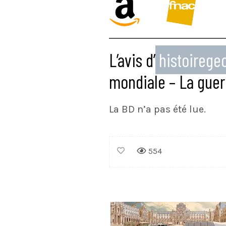
L’avis d’
histoireg
mondiale – La guer
La BD n’a pas été lue.
554