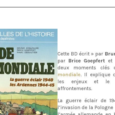
Cette BD écrit » par
Bru
par
Brice Goepfert
e
deux moments clés
mondiale
. Il explique
les enjeux et le 
affrontements.
La guerre éclair de 19
l’invasion de la Pologne 
l’armée allemande en E