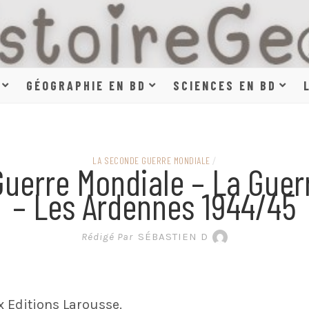
HISTOIR
GÉOGRAPHIE EN BD
SCIENCES EN BD
SCIENCE
LA SECONDE GUERRE MONDIALE
/
uerre Mondiale – La Guerr
– Les Ardennes 1944/45
EN BAN
Rédigé Par
SÉBASTIEN D
 Editions Larousse.