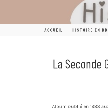
Skip
to
content
ACCUEIL
HISTOIRE EN BD
La Seconde G
Album publié en 1983 aux