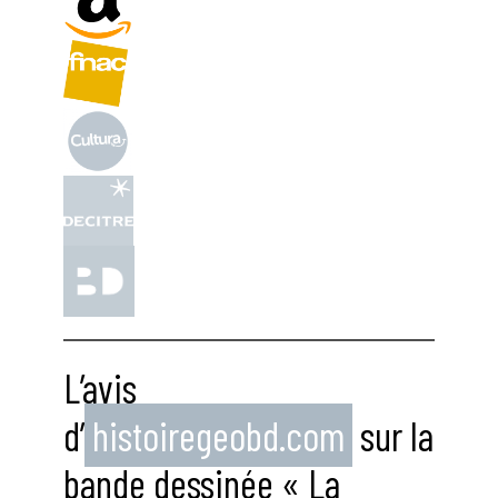
L’avis
d’
histoiregeobd.com
sur la
bande dessinée « La